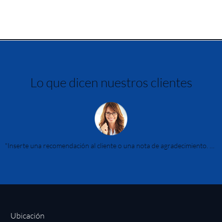
Lo que dicen nuestros clientes
tre a los visitantes que es una empresa confiable." - Nombre del cliente
"Inserte una recomendación al cliente o una nota de agradecimiento. Muestre a los visitantes que es una empresa confiable." - Nombre del cliente
Ubicación